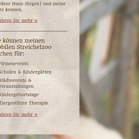
ektor Hans-Jürgen) und meine
re kennen.
ahren Sie mehr »
e können meinen
bilen Streichelzoo
chen für:
Firmenevents
Schulen & Kindergärten
Städteevents &
Veranstaltungen
Kindergeburtstage
Tiergestützte Therapie
ahren Sie mehr »