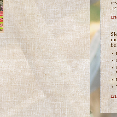
Dir
Tie
Erf
Si
mo
bu
Erf