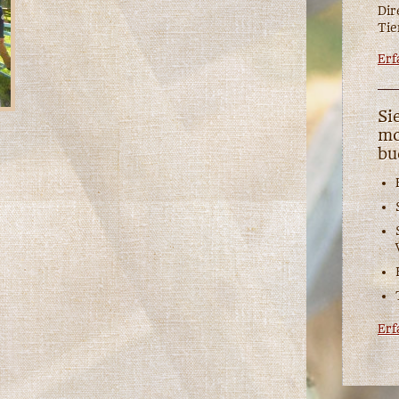
Dir
Tie
Erf
Si
mo
bu
Erf