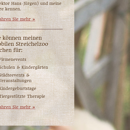
ektor Hans-Jürgen) und meine
re kennen.
ahren Sie mehr »
e können meinen
bilen Streichelzoo
chen für:
Firmenevents
Schulen & Kindergärten
Städteevents &
Veranstaltungen
Kindergeburtstage
Tiergestützte Therapie
ahren Sie mehr »